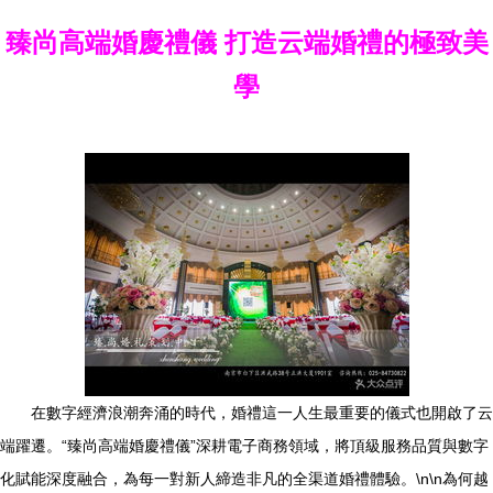
臻尚高端婚慶禮儀 打造云端婚禮的極致美
學
在數字經濟浪潮奔涌的時代，婚禮這一人生最重要的儀式也開啟了云
端躍遷。“臻尚高端婚慶禮儀”深耕電子商務領域，將頂級服務品質與數字
化賦能深度融合，為每一對新人締造非凡的全渠道婚禮體驗。\n\n為何越