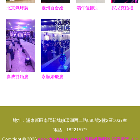
北京氣球裝
臺州百合婚
端午佳節別
探尼克婚禮
飾 讓每一
慶服務 一
樣紅 氣球
工廠 我最
個重要時刻
站式婚禮跟
創意布置讓
愛的百老匯
都閃耀童話
拍、用品租
傳統與現代
風格，尋找
光芒
賃與禮儀服
碰撞出新火
我們的專屬
務全解析
花
定制婚禮
喜成雙婚慶
永順婚慶慶
禮儀公司
典禮儀公司
數字化浪潮
電子商務賦
中的電子商
能傳統婚慶
務轉型之路
產業的創新
地址：浦東新區南匯新城鎮環湖西二路888號2幢2區1037室
發展
電話：1822157**
Copyright © 2026
www.dutyfreehunter.cn
婚慶禮儀服務
賦春實業（上