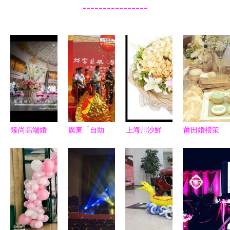
----------------
臻尚高端婚
廣東「自助
上海川沙鮮
莆田婚禮策
慶禮儀 打
貿易」婚慶
花店｜心語
劃公司排名
造云端婚禮
禮儀服務揭
花店 — 玫
與婚慶服務
的極致美學
牌儀式圓滿
瑰花專賣與
全解析 打
舉行
婚慶禮儀服
造完美婚禮
務詳解
的必修課